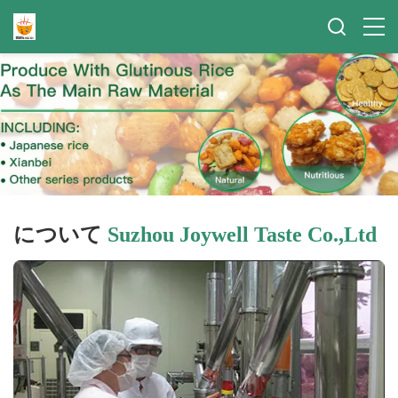
について
Suzhou Joywell Taste Co.,Ltd