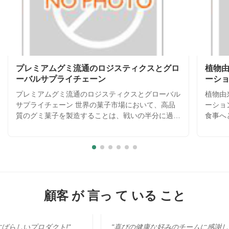
プレミアムグミ流通のロジスティクスとグロ
植物
ーバルサプライチェーン
ーシ
プレミアムグミ流通のロジスティクスとグローバル
植物由
サプライチェーン 世界の菓子市場において、高品
ーショ
質のグミ菓子を製造することは、戦いの半分に過ぎ
食事へ
ません。残りの半分は、世界中のどこにいても、製
を遂げ
品が完璧な状態で消費者の手に届くようにすること
チンと
です。グミ菓子は、熱や湿度などの環境要因に敏感
現代の
で、溶けたり、くっついたり、食感が劣化したりす
あるメ
る可能性があります。グローバルな顧客を持つメー
のない
カーとして、私たちは、自社施設から小売店の棚ま
究開発
で、製品の完全性を保証する洗練されたロジスティ
は、誰
顧客 が 言っ て いる こと
クスとサプライチェーン戦略を開発しました。信頼
しめる
できる配送パートナーのネットワークと連携し、国
当社の
際配送の課題を克服するために高度な包装技術を利
的で、
ト!"
"喜びの健康な好みのチームに感謝して下さい。私