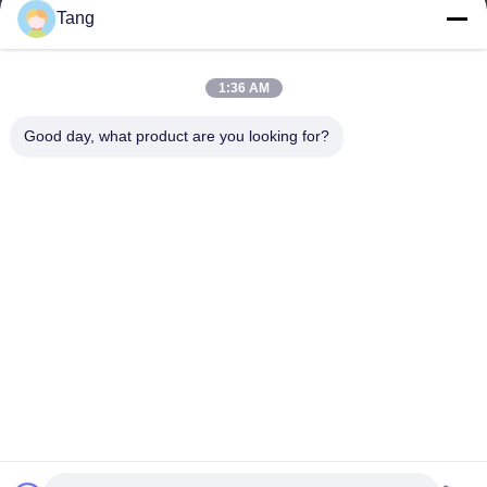
連絡 ください
Tang
カテゴリー
1:36 AM
大豆の軽食
ソラマメの軽食
Good day, what product are you looking for?
空豆の軽食
米のクラッカーの組合せ
グリーンピースの軽食
連絡 ください
電話番号: 86-512-65652323
電子メール:
arey@joywelltaste.com
追加: 部屋802 Su李ビジネス建物、81 Su李の道無し、ウーの
zhong地区、蘇州、江蘇省、中国
Copyright © 2017-2026 Suzhou Joywell Taste Co.,Ltd. 無断複写・転載を禁じ