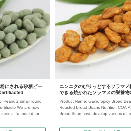
ニンニクのぴりっとするソラマメ軽食、利用
サキマ
できる焼かれたソラマメの栄養物COA
ツ ス
良い
Product Name: Garlic Spicy Broad Beans Snack ,
Roasted Broad Beans Nutrition COA Avaliable Our
Saqima 
Broad Bean have develop variuos different flavors
crispy, 
based on the traditional flavor. After the effort our
flavors
research department, we frist created braod bean
food! 