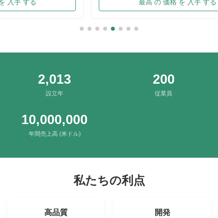
chips in China. Introducing precise frying ...
Traditi
最高 の 価格 を 入手 する
Irresis
Packing
2,013
200
設立年
従業員
10,000,000
年間売上高 (米ドル)
私たちの利点
高品質
開発