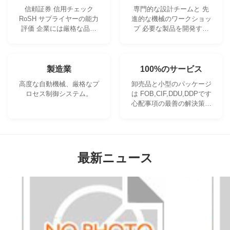
信頼証券 信用チェック
専門的な設計チームと 先
RoSH サプライヤーの能力
進的な機械のワークショッ
評価 企業には厳格な品質
プ 必要な製品を開発する
管理システムと 専門的な
ために協力することができ
テストラボがあります
ます.
製造業
100%のサービス
高度な自動機械、厳格なプ
卸売品と小型のパッケージ
ロセス制御システム。
は FOB,CIF,DDU,DDPです
心配事項の最善の解決策を
見つけられるようにしまし
ょう.
最新ニュース