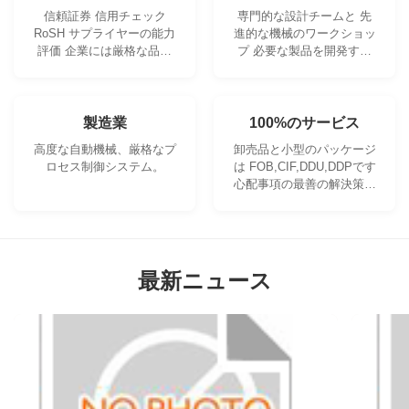
信頼証券 信用チェック
専門的な設計チームと 先
RoSH サプライヤーの能力
進的な機械のワークショッ
評価 企業には厳格な品質
プ 必要な製品を開発する
管理システムと 専門的な
ために協力することができ
テストラボがあります
ます.
製造業
100%のサービス
高度な自動機械、厳格なプ
卸売品と小型のパッケージ
ロセス制御システム。
は FOB,CIF,DDU,DDPです
心配事項の最善の解決策を
見つけられるようにしまし
ょう.
最新ニュース