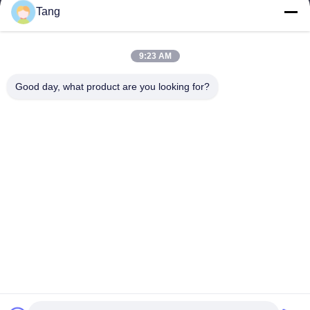
連絡 ください
Tang
カテゴリー
9:23 AM
大豆の軽食
ソラマメの軽食
Good day, what product are you looking for?
空豆の軽食
米のクラッカーの組合せ
グリーンピースの軽食
連絡 ください
電話番号: 86-512-65652323
電子メール:
arey@joywelltaste.com
追加: 部屋802 Su李ビジネス建物、81 Su李の道無し、ウーの
zhong地区、蘇州、江蘇省、中国
Copyright © 2017-2026 Suzhou Joywell Taste Co.,Ltd. 無断複写・転載を禁じ