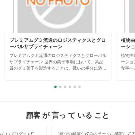
プレミアムグミ流通のロジスティクスとグロ
植物
ーバルサプライチェーン
ーシ
プレミアムグミ流通のロジスティクスとグローバル
植物由
サプライチェーン 世界の菓子市場において、高品
ーショ
質のグミ菓子を製造することは、戦いの半分に過ぎ
食事へ
ません。残りの半分は、世界中のどこにいても、製
を遂げ
品が完璧な状態で消費者の手に届くようにすること
チンと
です。グミ菓子は、熱や湿度などの環境要因に敏感
現代の
で、溶けたり、くっついたり、食感が劣化したりす
あるメ
る可能性があります。グローバルな顧客を持つメー
のない
カーとして、私たちは、自社施設から小売店の棚ま
究開発
で、製品の完全性を保証する洗練されたロジスティ
は、誰
顧客 が 言っ て いる こと
クスとサプライチェーン戦略を開発しました。信頼
しめる
できる配送パートナーのネットワークと連携し、国
当社の
際配送の課題を克服するために高度な包装技術を利
的で、
ト!"
"喜びの健康な好みのチームに感謝して下さい。私