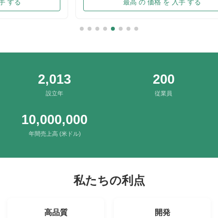
chips in China. Introducing precise frying ...
Traditi
最高 の 価格 を 入手 する
Irresis
Packing
2,013
200
設立年
従業員
10,000,000
年間売上高 (米ドル)
私たちの利点
高品質
開発