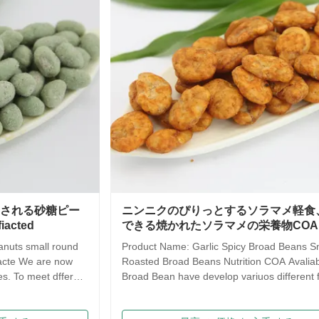
ニンニクのぴりっとするソラマメ軽食、利用
サキマ
できる焼かれたソラマメの栄養物COA
ツ ス
良い
Product Name: Garlic Spicy Broad Beans Snack ,
Roasted Broad Beans Nutrition COA Avaliable Our
Saqima 
Broad Bean have develop variuos different flavors
crispy, 
based on the traditional flavor. After the effort our
flavors
research department, we frist created braod bean
food! 