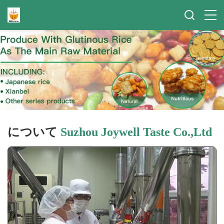
について
Suzhou Joywell Taste Co.,Ltd