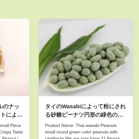
ルのナッ
タイのWasabiによって粉にされ
ットによっ
る砂糖ピーナツ円形の緑色の健
のシャキ
康Certifiacted
Small Piece
Product Name: Thai wasabi Peanuts
せます
Crispy Taste
small round green color peanuts with
. Peanut is
certifiacte We are now have 21 flavors of