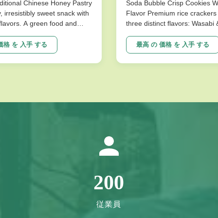
itional Chinese Honey Pastry
Soda Bubble Crisp Cookies 
y, irresistibly sweet snack with
Flavor Premium rice crackers 
l flavors. A green food and
three distinct flavors: Wasabi
ce for snack food! Product
Flavor. These nutritious snac
ions Product Name Saqima
baked for a low-fat, crispy tex
価格 を 入手 する
最高 の 価格 を 入手 する
 Chinese Honey Pastry Light
satisfies cravings without co
sistibly Sweet Snack No
on health. Product Specificati
avors Packing ...
Expiration Date 10 Months Fla
200
従業員