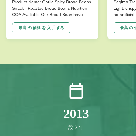
Product Name: Garlic Spicy Broad Beans
Saqima Trad
Snack , Roasted Broad Beans Nutrition
Light, crisp
COA Avaliable Our Broad Bean have
no artificia
develop variuos different flavors based
better choi
on the traditional flavor. After the effort
Specificat
最高 の 価格 を 入手 する
最高 の 
our research department, we frist created
Traditional
braod bean chips in China. Introducing
Crispy Irre
precise frying ...
Artificial Fl
2013
設立年