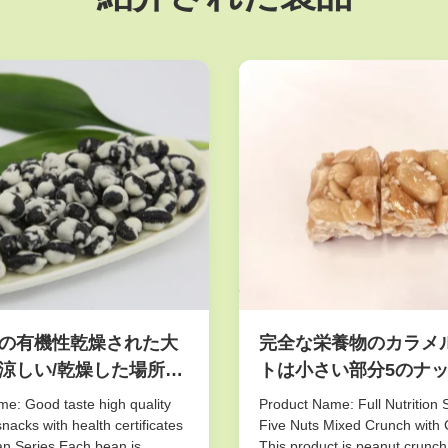
の有機性乾燥された大
完全な栄養物のカラメ
涼しい/乾燥した場所
トは小さい部分5のナ
gingに塩を加えました
て混合されるクランチ
e: Good taste high quality
Product Name: Full Nutrition 
ッとした好みを群がら
nacks with health certificates
Five Nuts Mixed Crunch with 
n Series Each bean is
This product is peanut crunch