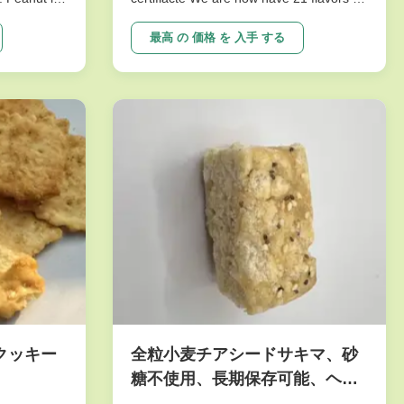
e crunch
peanuts series. To meet dfferent
tasty.And it
requests. Our main products are nut
最高 の 価格 を 入手 する
etable
snacks , peanuts, peas, beans, dry fruits,
ne of our
frozen vegetables , and other agricultural
sideline products. We have ...
クッキー
全粒小麦チアシードサキマ、砂
糖不使用、長期保存可能、ヘル
シーおやつ