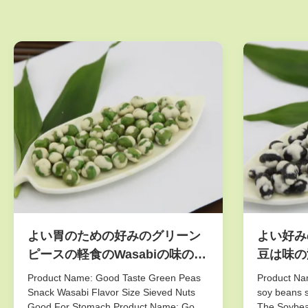
よい胃のための好みのグリーン
よい好み
ピースの軽食のWasabiの味のサ
豆は味の
イズによってふるわれるくだら
Stora
Product Name: Good Taste Green Peas
Product Nam
ないよい
Snack Wasabi Flavor Size Sieved Nuts
soy beans s
Good For Stomach Product Name: Good
The Soybea