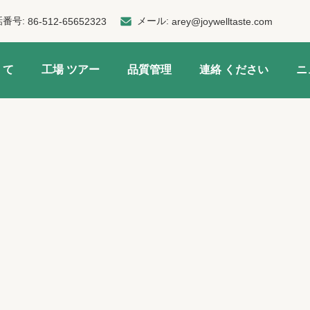
話番号:
メール:
86-512-65652323
arey@joywelltaste.com
 て
工場 ツアー
品質管理
連絡 ください
ニ