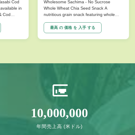
Wasabi Cod
Wholesome Sachima - No Sucrose
available in
Whole Wheat Chia Seed Snack A
 & Cod
nutritious grain snack featuring whole
ks are
wheat and chia seeds, specially
ture that
formulated without sucrose for healthy
最高 の 価格 を 入手 する
mpromising
energy needs. Perfect for health-
ons
conscious consumers seeking long shelf
vor ...
life and quality ingredients. Product
Specifications ...
10,000,000
年間売上高 (米ドル)