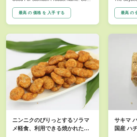
Taste Green Peas Snack Wasabi Flavor
passed the 
Size Sieved Nuts Good For Stomach The
the biggest
最高 の 価格 を 入手 する
最高 の 
selling points NON-GMO,.free from
great care 
frying,Good for Spleen & Stomach
imported fr
Ingredients: Marrowfat green peas,corn
new techno
starch...
production .
ニンニクのぴりっとするソラマ
サキマ 
メ軽食、利用できる焼かれたソ
国産 ハ
ラマメの栄養物COA
い 合成