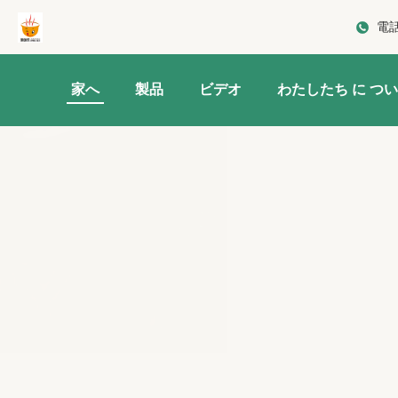
電
家へ
製品
ビデオ
わたしたち に つい