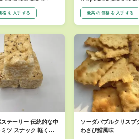
raw matrial inspedtion,only
very nutritious and sweet. Th
 beans are roasted with our
made of peanuts is cripsy and 
価格 を 入手 する
最高 の 価格 を 入手 する
on the production line
will give you joyful and unforg
om Japan. We believe our
experience. This product is o
logy can ensure the
top sellers. I am ...
..
パステーリー 伝統的な中
ソーダバブルクリスプ
チミツ スナック 軽く脆
わさび鱈風味
味なし 胃と下痢に良い