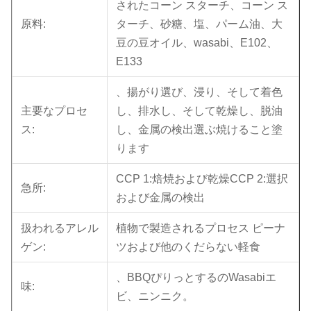
されたコーン スターチ、コーン ス
原料:
ターチ、砂糖、塩、パーム油、大
豆の豆オイル、wasabi、E102、
E133
、揚がり選び、浸り、そして着色
主要なプロセ
し、排水し、そして乾燥し、脱油
ス:
し、金属の検出選ぶ焼けること塗
ります
CCP 1:焙焼および乾燥CCP 2:選択
急所:
および金属の検出
扱われるアレル
植物で製造されるプロセス ピーナ
ゲン:
ツおよび他のくだらない軽食
、BBQぴりっとするのWasabiエ
味:
ビ、ニンニク。