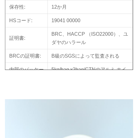
保存性:
12か月
HSコード:
19041 00000
BRC、HACCP （ISO22000）、ユ
証明書:
ダヤのハラール
BRCの証明書:
B級のSGSによって監査される
内部のパッケー
5kg/bag x2bag/CTNのアルミ ホイ
ジ:
ルのパック袋
パッケージ:
10KG/ctnの二重壁、黄色い色
総重量:
10.6KG/ctn
CBM （Mの³）:
0.03=0.38*0.28*0.28m
量:20'/40'/40HQ
980/2020/2310ctns