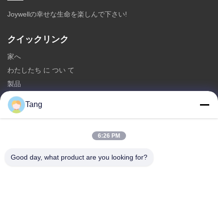
Joywellの幸せな生命を楽しんで下さい!
クイックリンク
家へ
わたしたち に つい て
製品
連絡 ください
Tang
カテゴリー
6:26 PM
大豆の軽食
ソラマメの軽食
Good day, what product are you looking for?
空豆の軽食
米のクラッカーの組合せ
グリーンピースの軽食