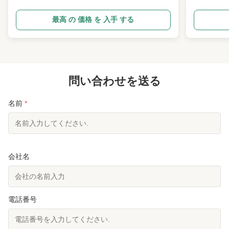
ト 卸売 輸入国
ナッツ輸
ト・ロールと大豆ベースで混合された栄養豊富なポ
ィングで包
ータブルスナックで,滑らかな柔らかいダークチョ
で 素晴ら
最高 の 価格 を 入手 する
コレートで覆われています.自然の食物繊維が豊富
やかなココナ
に含まれています清潔な低糖配方で不必要な負担を
バター の 
削減し,フィットネス愛好者にとって理想的ですダ
て い ま
イエット する 人 や 忙しい 事務所 の 職員. 各コン
多くない.
パクトクラスターは,朝食の代替品, 運動後の補給,
されていま
休憩のスナックのために簡単に持ち運びます. 苛酷
問い合わせを送る
乾燥した果
な人工味や合成添加物なし.卸売とOEMのプライベ
ジングとキ
ートレーベルカスタマイズをサポートします世界的
パーマーケ
名前
*
なスーパーマーケット,フ...
ツ輸入業者向
会社名
電話番号