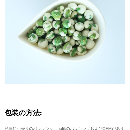
OEM:
利用できる。
MOQ
1X20'FCL
受渡し時間:
30日以内に（積地に:上海、中国）
支払の言葉:
T/T、L/C
サンプル:
利用できる
原産地証明書。2. （B/L）原料6.
1.
の商業送り状7.のパッキング リス
ト8.の船荷証券のPhytosanitary証
文書:
明書3.Healthの証明書4.の
Microbilogicalの分析の証明書5.の
記述
包装の方法:
量の従業員
およそ400
私達に小売りのパッキング、bulikのパッキングおよびOEMがあり