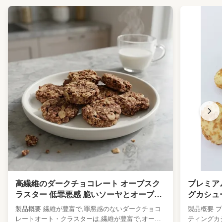
高繊維のダークチョコレート オーブスク
プレミア
ラスター 低罪悪感 脆いソーヤとオーブス
グカシュ
スナック 携帯 移動中のトリートメント フ
輸出グレ
製品概要 繊維が豊富で,罪悪感のないダークチョコ
製品概要 
ィットネス 朝食 ギフト スーパーマーケッ
ーギフト
レートオート・クラスターは,繊維が豊富で,オー
ティングカ