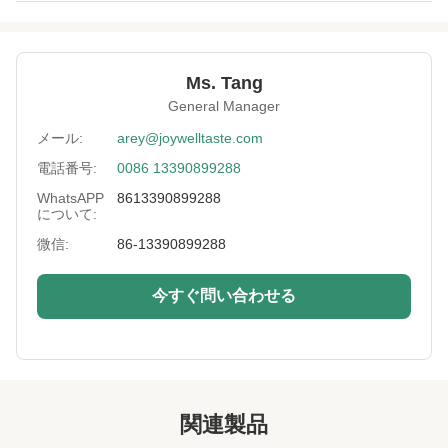
Flavor:
健康のよい好みのシャキッとした上塗を施して
あるグリーンピースの軽食のwasabiの味
Expriation Date:
12ヶ月
Ms. Tang
General Manager
Storage:
涼しく、乾燥した場所
メール:
arey@joywelltaste.com
Sample:
利用可能
電話番号:
0086 13390899288
Moisture:
5%を差し引いて
WhatsAPP
8613390899288
について:
Products Name:
良質の緑色のwasabiのグリーンピースOEMサ
微信:
86-13390899288
ービス
Packing:
バルク袋、小売商袋、ペット瓶、OEM。
今すぐ問い合わせる
Delivery:
海や空気によって
High Light:
焼かれたグリーンピース
,
歯応えが良いエンドウ豆の軽食
関連製品