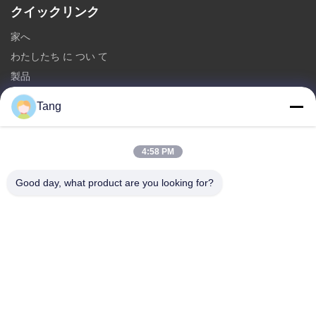
クイックリンク
家へ
わたしたち に つい て
製品
連絡 ください
Tang
カテゴリー
4:58 PM
大豆の軽食
ソラマメの軽食
Good day, what product are you looking for?
空豆の軽食
米のクラッカーの組合せ
グリーンピースの軽食
連絡 ください
電話番号: 86-512-65652323