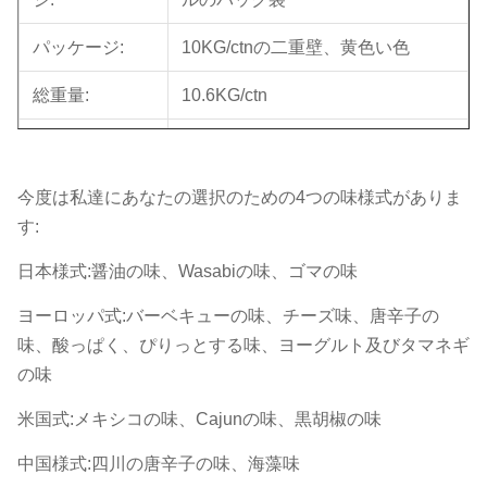
パッケージ:
10KG/ctnの二重壁、黄色い色
総重量:
10.6KG/ctn
CBM （Mの³）:
0.03=0.38*0.28*0.28m
量:20'/40'/40HQ
980/2020/2310ctns
今度は私達にあなたの選択のための4つの味様式がありま
す:
OEM:
利用できる。
日本様式:醤油の味、Wasabiの味、ゴマの味
MOQ
1メートル トン
ヨーロッパ式:バーベキューの味、チーズ味、唐辛子の
受渡し時間:
30日以内に（積地に:上海、中国）
味、酸っぱく、ぴりっとする味、ヨーグルト及びタマネギ
の味
支払の言葉:
T/T、L/C
米国式:メキシコの味、Cajunの味、黒胡椒の味
サンプル:
利用できる
中国様式:四川の唐辛子の味、海藻味
原産地証明書。2. （B/L）原料6.
1.