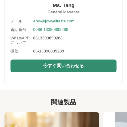
Sample:
2つのkgの内で放して下さい
Ms. Tang
General Manager
Delivery:
海や空気によって
メール:
arey@joywelltaste.com
Payment:
T/T、L/C、Paypal、等。
電話番号:
0086 13390899288
Lead Time:
25 仕事日以内に
WhatsAPP
8613390899288
について:
Certificate:
BRCのハラール、ユダヤのHACCP
微信:
86-13390899288
Falvor:
Wasabi、唐辛子、cajun、ニンニク、ココナッ
ツ、suyソース。
今すぐ問い合わせる
Shelf Life:
12ヶ月
High Light:
歯応えが良い上塗を施してあるピーナツ
,
小麦粉の上塗を施してあるピーナツ
関連製品