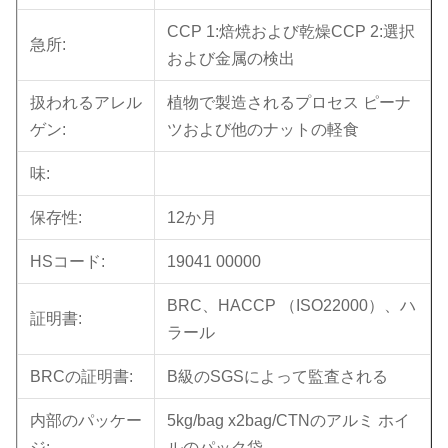
CCP 1:焙焼および乾燥CCP 2:選択
急所:
および金属の検出
扱われるアレル
植物で製造されるプロセス ピーナ
ゲン:
ツおよび他のナットの軽食
味:
保存性:
12か月
HSコード:
19041 00000
BRC、HACCP （ISO22000）、ハ
証明書:
ラール
BRCの証明書:
B級のSGSによって監査される
内部のパッケー
5kg/bag x2bag/CTNのアルミ ホイ
ジ:
ルのパック袋