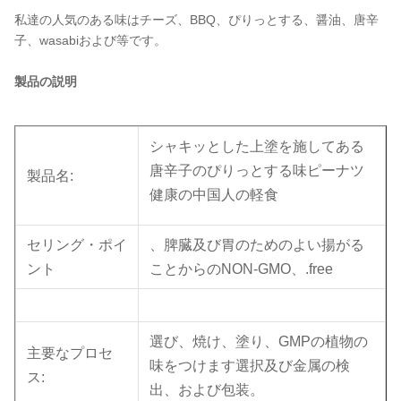
私達の人気のある味はチーズ、BBQ、ぴりっとする、醤油、唐辛
子、wasabiおよび等です。
製品の説明
シャキッとした上塗を施してある
唐辛子のぴりっとする味ピーナツ
製品名:
健康の中国人の軽食
セリング・ポイ
、脾臓及び胃のためのよい揚がる
ント
ことからのNON-GMO、.free
選び、焼け、塗り、GMPの植物の
主要なプロセ
味をつけます選択及び金属の検
ス:
出、および包装。