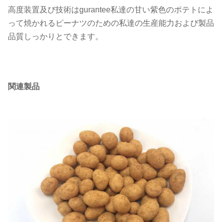
の商業送り状7.のパッキング リス
高度装置及び技術はgurantee私達の甘い紫色のポテトによ
ト8.船荷証券のPhytosanitary証明
って焼かれるピーナツのための私達の生産能力および製品
文書:
書3.Healthの証明書4.の
品質しっかりとできます。
Microbilogicalの分析の証明書5.の
記述
量の従業員
およそ400
関連製品