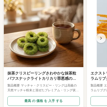
抹茶クリスピーリングさわやかな抹茶粒
エクスト
パフスナックライトカリカリ罪悪感のな
ラムリブ
いおやつオフィスの朝食パーティースー
応えのあ
製品概要 マッチャ・クリスピー・リングは高級の
製品概要 
パーマーケット卸売食品輸入業者
画鑑賞ス
天然マッチャ粉末と混ぜたプレミアム・リング状の
ラムリブグ
パンフド・グレーンのスナックで,温かい柔らかい
と天然エク
マッチャの香りと焼いた穀物の甘さの新鮮な融合を
た、ラムリ
最高 の 価格 を 入手 する
生み出します.低温吹き込み技術で製造クリーンラ
スのスパイ