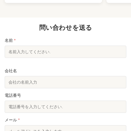
ベルの配方を採用し 低糖で低脂肪のスナックで 人
は、マリネ
工マッチャエッセンスなし本物の新鮮な緑茶の味を
ある弾力性
保ち,穀物の天然の甘さを完全にバランスさせます
を魅了する
多場面の罪悪感のない軽いスナックで 直接食べる
います。動
のに最適で シリアルやヨーグルトのトッピングと
問い合わせを送る
ン、ビーガ
デザート装飾を混ぜて あらゆる年齢層に適してい
す。各バッ
ます定量マッチャ濃度で卸売とOEMのプライベー
て、過剰な
名前
*
トレーベルをサポートします世界的なスーパーマ
ーな味を閉
ー...
ライベー...
会社名
電話番号
メール
*