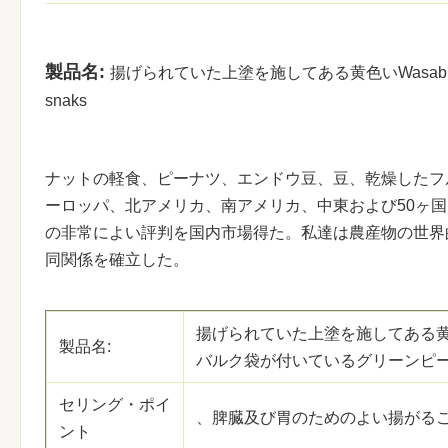
製品名:
揚げられていた上塗を施してある黄色いWasa
snaks
ナットの軽食、ピーナツ、エンドウ豆、豆、乾燥したフ
ーロッパ、北アメリカ、南アメリカ、中東および50ヶ
の非常によい評判を国内市場得た。私達は農産物の世界
同関係を確立した。
揚げられていた上塗を施してある黄色
製品名:
バルク袋が付いているグリーンピース
セリング・ポイ
、脾臓及び胃のためのよい揚がることか
ント