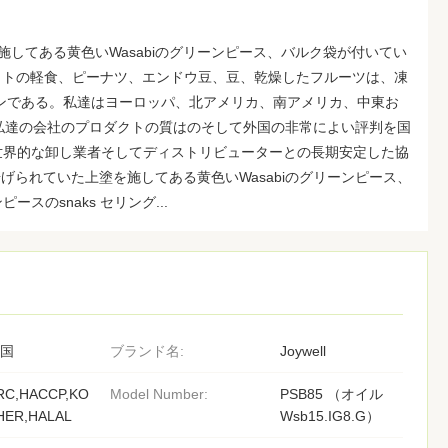
施してある黄色いWasabiのグリーンピース、バルク袋が付いてい
 ナットの軽食、ピーナツ、エンドウ豆、豆、乾燥したフルーツは、凍
ンである。私達はヨーロッパ、北アメリカ、南アメリカ、中東お
私達の会社のプロダクトの質はのそして外国の非常によい評判を国
世界的な卸し業者そしてディストリビューターとの長期安定した協
揚げられていた上塗を施してある黄色いWasabiのグリーンピース、
スのsnaks セリング...
国
ブランド名:
Joywell
RC,HACCP,KO
Model Number:
PSB85 （オイル
HER,HALAL
Wsb15.IG8.G）