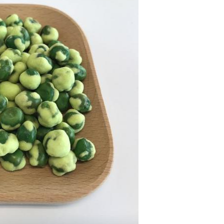
y証明書3.Healthは4. （B/L）原料6.
船荷証券のMicrobilogicalの