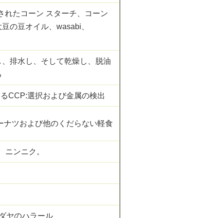
変更されたコーン スターチ、コーン
の豆オイル、wasabi、
し、排水し、そして乾燥し、脱油
る
けるCCP:選択および金属の検出
ーナツおよび他のくだらない軽食
ビ、ニンニク。
、ユダヤのハラール