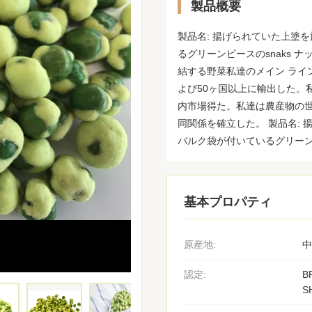
製品概要
製品名: 揚げられていた上塗を
るグリーンピースのsnaks
結する野菜私達のメイン ライ
よび50ヶ国以上に輸出した。
内市場得た。私達は農産物の
同関係を確立した。 製品名: 
バルク袋が付いているグリーンピー
基本プロパティ
原産地:
中
認定:
B
S