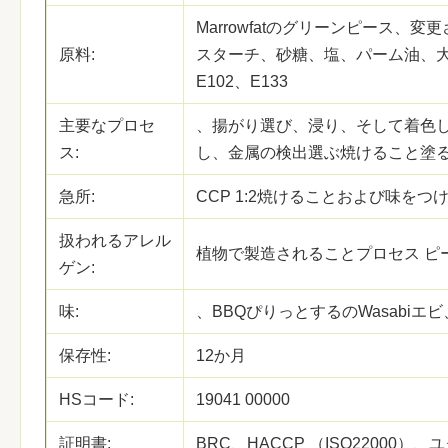
Marrowfatのグリーンピース、
原料:
スターチ、砂糖、塩、パーム油、大豆
E102、E133
主要なプロセ
、揚がり選び、浸り、そして着色
ス:
し、金属の検出選ぶ焼けること塗
急所:
CCP 1:2焼けることおよび味をつ
扱われるアレル
植物で製造されることプロセス ピ
ゲン:
味:
、BBQぴりっとするのWasabiエ
保存性:
12か月
HSコード:
19041 00000
証明書:
BRC、HACCP （ISO22000）