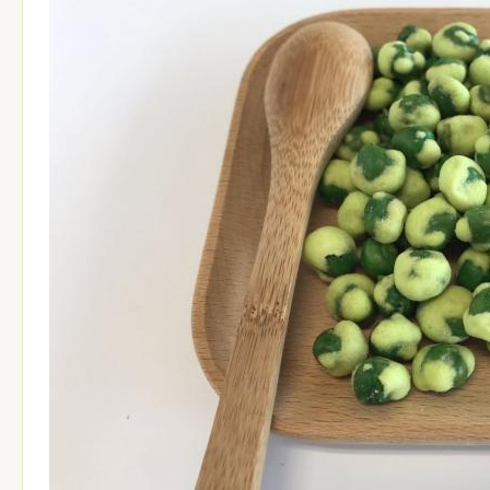
支払の言葉:
T/T、L/C
サンプル:
利用できる
1. 原産地証明書。2. Phytosanitar
文書:
の商業送り状7.のパッキング リスト8.の
分析の証明書5.の記述を証明する
量の従業員
およそ400