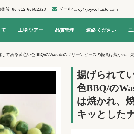
話番号:
メール:
86-512-65652323
arey@joywelltaste.com
 て
工場 ツアー
品質管理
連絡 ください
ニ
してある黄色い色BBQ/のWasabiのグリーンピースの軽食は焼かれ
揚げられて
色BBQ/のW
は焼かれ、
キッとした