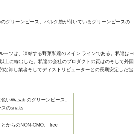
biのグリーンピース、バルク袋が付いているグリーンピースの
ルーツは、凍結する野菜私達のメイン ラインである。私達は
国以上に輸出した。私達の会社のプロダクトの質はのそして外国
的な卸し業者そしてディストリビューターとの長期安定した協
いWasabiのグリーンピース、
のsnaks
らのNON-GMO、.free