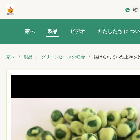
電
家へ
製品
ビデオ
わたしたち に つい
家へ
/
製品
/
グリーンピースの軽食
/
揚げられていた上塗を施