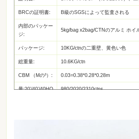
BRCの証明書:
B級のSGSによって監査される
内部のパッケー
5kg/bag x2bag/CTNのアルミ 
ジ:
パッケージ:
10KG/ctnの二重壁、黄色い色
総重量:
10.6KG/ctn
CBM （Mの³）:
0.03=0.38*0.28*0.28m
量:20'/40'/40HQ
980/2020/2310ctns
OEM:
利用できる。
MOQ
1X20'FCL
受渡し時間:
30日以内に（積地に:上海、中国）