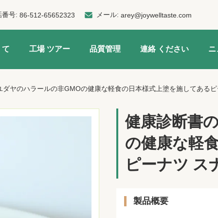
話番号:
メール:
86-512-65652323
arey@joywelltaste.com
 て
工場 ツアー
品質管理
連絡 ください
ニ
ユダヤのハラールの非GMOの健康な軽食の日本様式上塗を施してあるピ
健康診断書の
の健康な軽
ピーナツ ス
製品概要