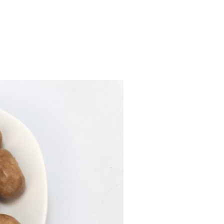
.の商業送り状7.のパッキング リス
明書3.Healthの証明書4.の
記述