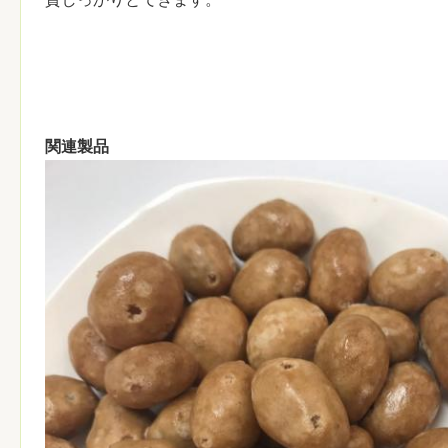
支払の言葉:
T/T、L/C
サンプル:
利用できる
原産地証明書。2. （B/L）原料6
1.
文書:
ト8.の船荷証券のPhytosanitary証
関連製品
Microbilogicalの分析の証明書5.の
量の従業員
およそ400