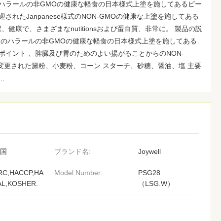
のハラールの非GMOの健康な軽食の日本様式上塗を施してあるピー
されたJanpanese様式のNON-GMOの健康な上塗を施してある
健康で、さまざまなnutitionsおよび蛋白質、非常に。 製品の説
ダヤのハラールの非GMOの健康な軽食の日本様式上塗を施してある
ポイント 、脾臓及び胃のためのよい揚がることからのNON-
ナツ、変更された澱粉、小麦粉、コーン スターチ、砂糖、醤油、塩 主要
.
国
ブランド名:
Joywell
RC,HACCP,HA
Model Number:
PSG28
AL,KOSHER.
（LSG.W）