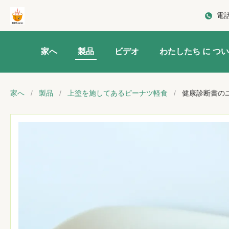
電
家へ
製品
ビデオ
わたしたち に つい
家へ
/
製品
/
上塗を施してあるピーナツ軽食
/
健康診断書の