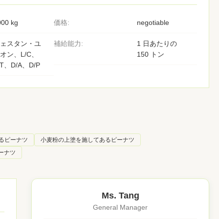
000 kg
価格:
negotiable
ェスタン・ユ
補給能力:
1 日あたりの
オン、L/C、
150 トン
/T、D/A、D/P
るピーナツ
小麦粉の上塗を施してあるピーナツ
ーナツ
Ms. Tang
General Manager