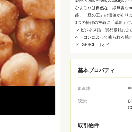
製品名:高い生産のcapcit
ひよこ豆は自然な、緑無害なorg
能、「豆の王」の価値があります
1つの操作の主義に「革新」
ン ビジネス話、貿易接触およ
ベーコンによって塗られる焼かれ
ド: GPSChi （オイ...
基本プロパティ
原産地:
中
認定:
B
C
取引物件