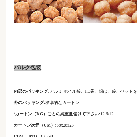
バルク包装
内部のパッキング:
アルミ ホイル袋、PE袋、錫は、袋、ペット
外のパッキング:
標準的なカートン
/カートン（KG）ごとの純重量儲けて下さい:
12.6/12
カートン次元（CM）:
38x28x28
CBM （M3）:
0.0298