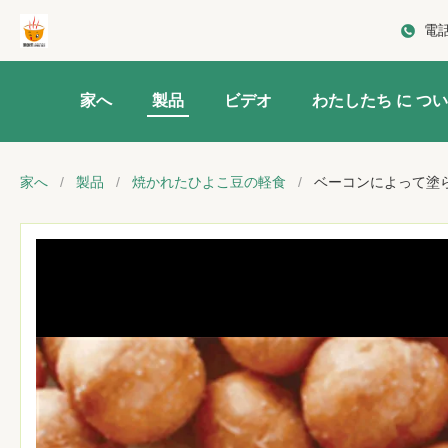
電
家へ
製品
ビデオ
わたしたち に つい
家へ
/
製品
/
焼かれたひよこ豆の軽食
/
ベーコンによって塗ら