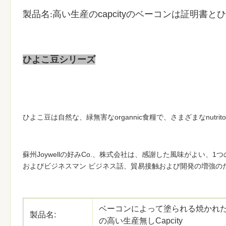
製品名:
高い生産のcapcityのベーコンは証明書
ひよこ豆シリーズ
ひよこ豆は自然な、緑無害なorgannic食糧で、さまざまなnut
蘇州Joywellの好みCo.、株式会社は、感謝した風味がよい
およびビジネスマン ビジネス話、貿易接触および開発の増強の
ベーコンによって塗られる焼かれ
製品名:
の高い生産無しCapcity