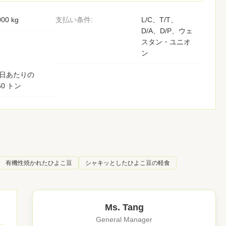
000 kg
支払い条件:
L/C、T/T、
D/A、D/P、ウェ
スタン・ユニオ
ン
 日あたりの
50 トン
有機性焼かれたひよこ豆
シャキッとしたひよこ豆の軽食
Ms. Tang
General Manager