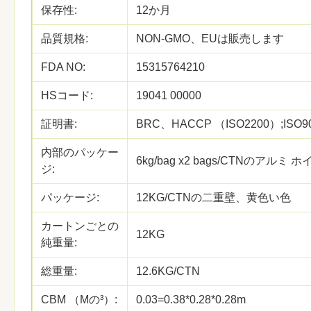
保存性:
12か月
品質規格:
NON-GMO、EUは販売します
FDA NO:
15315764210
HSコード:
19041 00000
証明書:
BRC、HACCP （ISO2200）;ISO9
内部のパッケー
6kg/bag x2 bags/CTNのアル
ジ:
パッケージ:
12KG/CTNの二重壁、黄色い色
カートンごとの
12KG
純重量:
総重量:
12.6KG/CTN
CBM （Mの³）:
0.03=0.38*0.28*0.28m