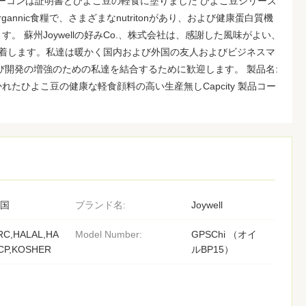
yのベーコンは証明書とひよこ豆の軽食に塗りました ひよこ豆シリーズ
annic食糧で、さまざまなnutritonがあり、および健康蛋白質機
。 蘇州Joywellの好みCo.、株式会社は、感謝した風味がよい、
付着します。私達は暖かく国内および外国の友人およびビジネスマ
び開発の増強のための私達を結合するために歓迎します。 製品名:
たひよこ豆の健康な軽食顔料の高い生産無しCapcity 製品コー
国
ブランド名:
Joywell
RC,HALAL,HA
Model Number:
GPSChi （オイ
CP,KOSHER
ルBP15）