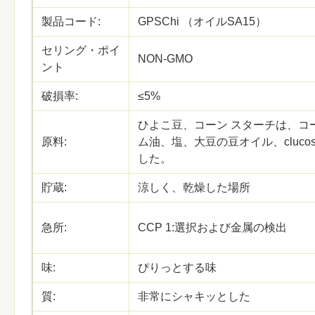
製品コード:
GPSChi （オイルSA15）
セリング・ポイ
NON-GMO
ント
破損率:
≤5%
ひよこ豆、コーン スターチは、コ
原料:
ム油、塩、大豆の豆オイル、clucos
した。
貯蔵:
涼しく、乾燥した場所
急所:
CCP 1:選択および金属の検出
味:
ぴりっとする味
質:
非常にシャキッとした