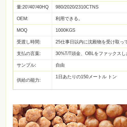
量:20'/40'/40HQ
980/2020/2310CTNS
OEM:
利用できる。
MOQ
1000KGS
受渡し時間:
25仕事日以内に沈殿物を受け取っ
支払の言葉:
30%T/T頭金、OBLをファックス
サンプル:
自由
1日あたりの150メートル トン
供給の能力: