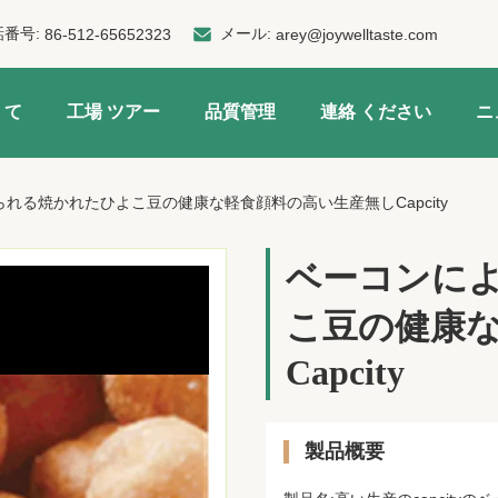
話番号:
メール:
86-512-65652323
arey@joywelltaste.com
 て
工場 ツアー
品質管理
連絡 ください
ニ
れる焼かれたひよこ豆の健康な軽食顔料の高い生産無しCapcity
ベーコンに
こ豆の健康
Capcity
製品概要